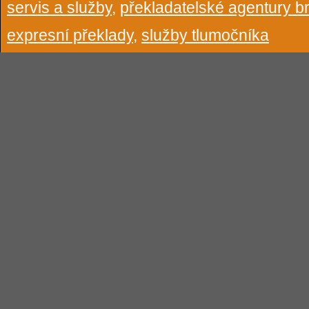
servis a služby
,
překladatelské agentury b
expresní překlady
,
služby tlumočníka