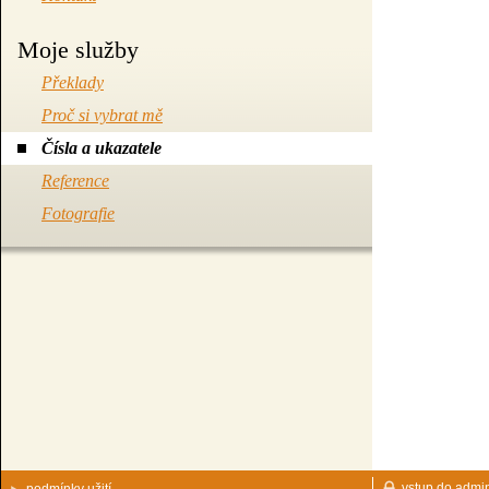
Moje služby
Překlady
Proč si vybrat mě
Čísla a ukazatele
Reference
Fotografie
vstup do admin