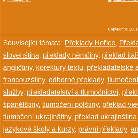
podmínky užití
Copyright © 200
Související témata:
Překlady Hořice
,
Překl
slovenština
,
překlady němčiny
,
překlad ital
angličtiny
,
korektury textu
,
překladatelské 
francouzštiny
,
odborné překlady
,
tlumočen
služby
,
překladatelství a tlumočnictví
,
přek
španělštiny
,
tlumočení polštiny
,
překlad vi
tlumočení ukrajinštiny
,
překlad ukrajinština
jazykové školy a kurzy
,
právní překlady
,
an