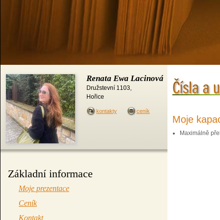
Renata Ewa Lacinová
Družstevní 1103
,
Hořice
kontakty
ceník
Moje kapac
Maximálně pře
Základní informace
Moje prezentace
Ceník
Kontakt